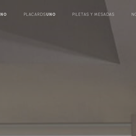
UNO
PLACARDS
UNO
PILETAS Y MESADAS
N