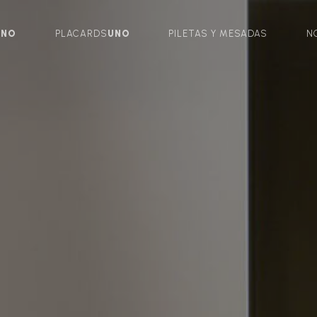
UNO
PLACARDS
UNO
PILETAS Y MESADAS
N